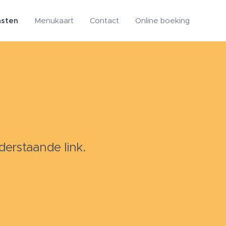
nsten
Menukaart
Contact
Online boeking
erstaande link.