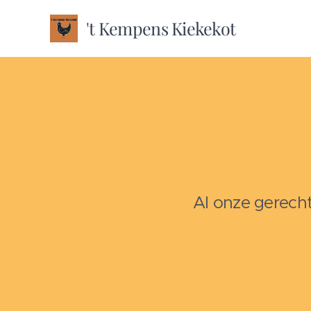
't Kempens Kiekekot
Al onze gerech