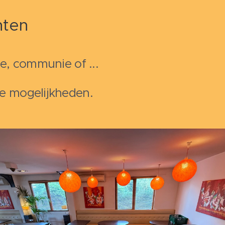
nten
je, communie of ...
de mogelijkheden.