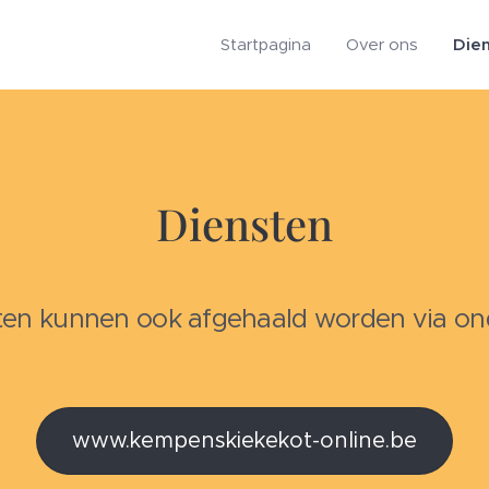
Startpagina
Over ons
Die
Diensten
ten kunnen ook afgehaald worden via ond
www.kempenskiekekot-online.be